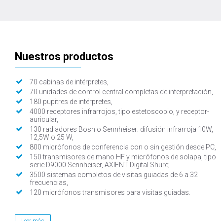
Nuestros productos
70 cabinas de intérpretes,
70 unidades de control central completas de interpretación,
180 pupitres de intérpretes,
4000 receptores infrarrojos, tipo estetoscopio, y receptor-
auricular,
130 radiadores Bosh o Sennheiser: difusión infrarroja 10W,
12,5W o 25 W,
800 micrófonos de conferencia con o sin gestión desde PC,
150 transmisores de mano HF y micrófonos de solapa, tipo
serie D9000 Sennheiser, AXIENT Digital Shure;
3500 sistemas completos de visitas guiadas de 6 a 32
frecuencias,
120 micrófonos transmisores para visitas guiadas.
Leer más