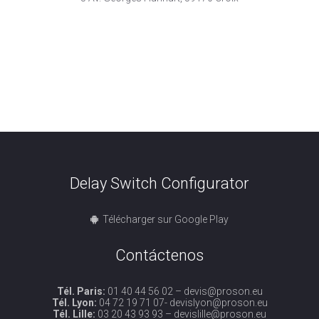
Delay Switch Configurator
Télécharger sur Google Play
Contáctenos
Tél. Paris:
01 40 44 56 02 –
devis@proson.eu
Tél. Lyon:
04 72 19 71 07-
devislyon@proson.eu
Tél. Lille:
03 20 43 93 93 –
devislille@proson.eu