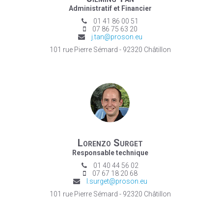
Administratif et Financier
01 41 86 00 51
07 86 75 63 20
j.tan@proson.eu
101 rue Pierre Sémard - 92320 Châtillon
Lorenzo Surget
Responsable technique
01 40 44 56 02
07 67 18 20 68
l.surget@proson.eu
101 rue Pierre Sémard - 92320 Châtillon