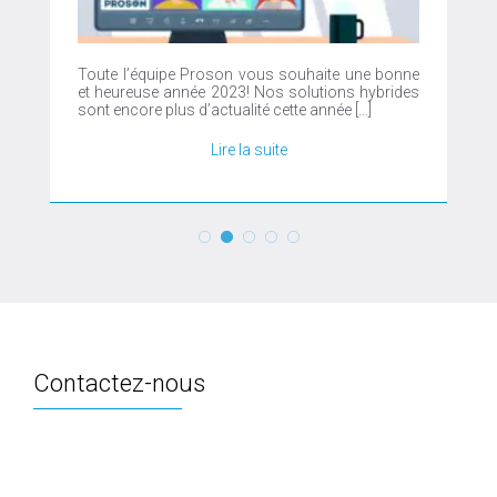
Proson le da la bienvenida a su nuevo estudio de
interpretación a distancia en Chatillon
http://echange.proson.fr/teleinterpretation/HubProsonPar
Contactez-nous