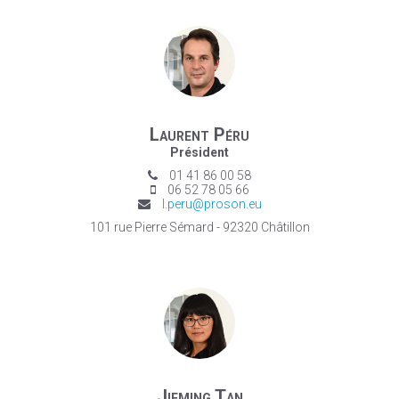
Laurent Péru
Président
01 41 86 00 58
06 52 78 05 66
l.peru@proson.eu
101 rue Pierre Sémard - 92320 Châtillon
Jieming Tan