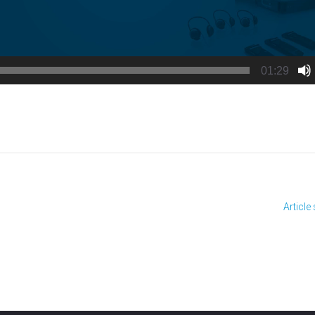
01:29
article
Article