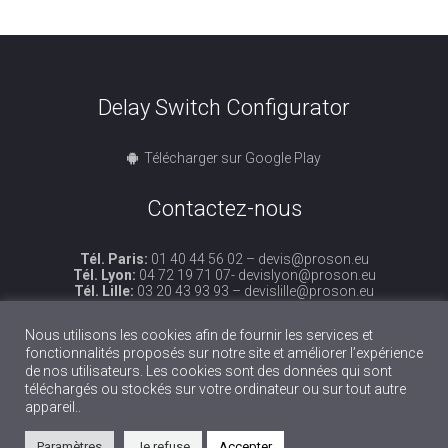
Delay Switch Configurator
Télécharger sur Google Play
Contactez-nous
Tél. Paris:
01 40 44 56 02 –
devis@proson.eu
Tél. Lyon:
04 72 19 71 07-
devislyon@proson.eu
Tél. Lille:
03 20 43 93 93 –
devislille@proson.eu
Bruxelles
–
benelux@proson.eu
Nous utilisons les cookies afin de fournir les services et
fonctionnalités proposés sur notre site et améliorer l’expérience
de nos utilisateurs. Les cookies sont des données qui sont
téléchargés ou stockés sur votre ordinateur ou sur tout autre
appareil..
Paramètres
Je refuse
Accepter